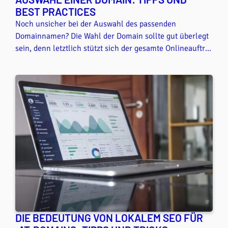
BEST PRACTICES
Noch unsicher bei der Auswahl des passenden
Domainnamen? Die Wahl der Domain sollte gut überlegt
sein, denn letztlich stützt sich der gesamte Onlineauftritt
darauf. Wir geben in diesem Artikel einige Tipps, wie Sie
zum perfekten Domainnamen kommen, damit Ihr Auftritt
glänzt.
DIE BEDEUTUNG VON LOKALEM SEO FÜR