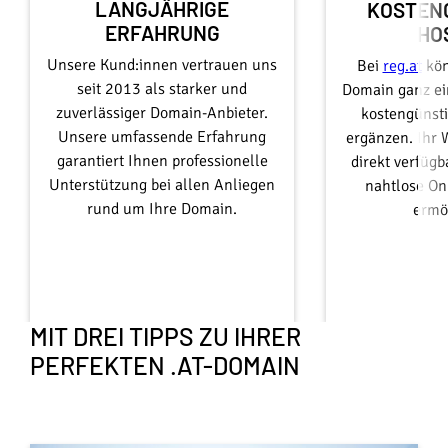
LANGJÄHRIGE
KOSTEN
ERFAHRUNG
HO
Unsere Kund:innen vertrauen uns
Bei
reg.at
kön
seit 2013 als starker und
Domain ganz ei
zuverlässiger Domain-Anbieter.
kostengünst
Unsere umfassende Erfahrung
ergänzen. Ihr 
garantiert Ihnen professionelle
direkt verfügb
Unterstützung bei allen Anliegen
nahtlose On
rund um Ihre Domain.
ermö
MIT DREI TIPPS ZU IHRER
PERFEKTEN .AT-DOMAIN