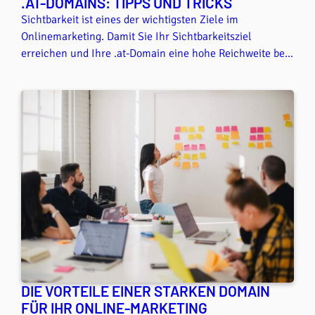
.AT-DOMAINS: TIPPS UND TRICKS
Sichtbarkeit ist eines der wichtigsten Ziele im
Onlinemarketing. Damit Sie Ihr Sichtbarkeitsziel
erreichen und Ihre .at-Domain eine hohe Reichweite bei
Ihrer Zielgruppe bekommt, sind gute Platzierungen in
Suchmaschinen wie Google wichtige Meilensteine. Wir
zeigen in diesem Artikel einige Tipps und Tricks zum
Thema lokale Suchmaschinenoptimierung, damit Sie mit
Ihrer .at-Domain der Konkurrenz einen Schritt voraus
sind.
DIE VORTEILE EINER STARKEN DOMAIN
FÜR IHR ONLINE-MARKETING