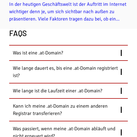
In der heutigen Geschäftswelt ist der Auftritt im Internet
wichtiger denn je, um sich sichtbar nach außen zu
präsentieren. Viele Faktoren tragen dazu bei, ob ein
Unternehmen dabei erfolgreich ist, darunter auch die
FAQS
Stärke und Aussagekraft einer Domain, denn der
Domainname hat im Online-Marketing eine hohe
Bedeutung und beeinflusst direkt die Sichtbarkeit,
Was ist eine .at-Domain?
Glaubwürdigkeit und den Erfolg Ihres Auftritts im
Internet. In diesem Artikel beleuchten wir einige
Wie lange dauert es, bis eine .at-Domain registriert
Aspekte, die Sie mit der Auswahl einer starken Domain
ist?
positiv beeinflussen können.
Wie lange ist die Laufzeit einer .at-Domain?
Kann ich meine .at-Domain zu einem anderen
Registrar transferieren?
Was passiert, wenn meine .at-Domain abläuft und
nicht erneuert wird?